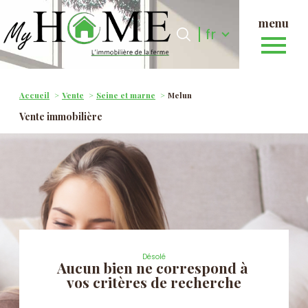
menu
Langue
Langue
fr
0
fr
Accueil
Accueil
Vente
Seine et marne
Melun
Vente immobilière
Désolé
Aucun bien ne correspond à
vos critères de recherche