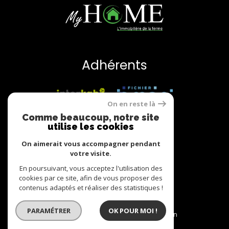
Adhérents
On en reste là
Comme beaucoup, notre site
utilise les cookies
On aimerait vous accompagner pendant
votre visite.
© 2022
Tous droits réservés
En poursuivant, vous acceptez l'utilisation des
cookies par ce site, afin de vous proposer des
Traduction powered by Google
contenus adaptés et réaliser des statistiques !
Nos honoraires
Plan du site
PARAMÉTRER
OK POUR MOI !
Mentions légales
Partenaires
Admin