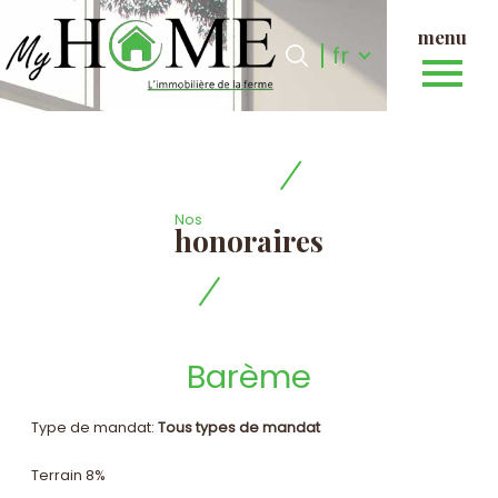
menu
Langue
Langue
fr
0
fr
Accueil
Nos
honoraires
Barème
Type de mandat:
Tous types de mandat
Terrain 8%