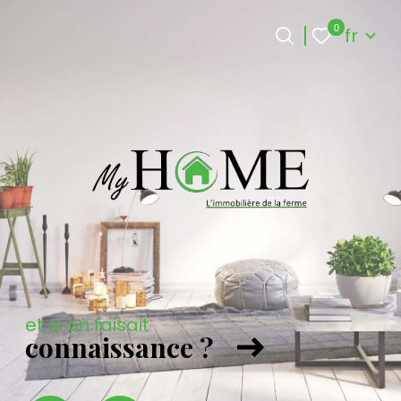
Langue
0
fr
Langue
0
fr
Accueil
et si on faisait
connaissance ?